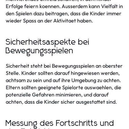
Erfolge feiern koennen. Ausserdem kann Vielfalt in
den Spielen dazu beitragen, dass die Kinder immer
wieder Spass an der Aktivitaet haben.
Sicherheitsaspekte bei
Bewegungsspielen
Sicherheit steht bei Bewegungsspielen an oberster
Stelle. Kinder sollten darauf hingewiesen werden,
achtsam zu sein und auf ihre Umgebung zu achten.
Eltern sollten geeignete Spielorte auswaehlen, die
potenzielle Gefahren minimieren, und darauf
achten, dass die Kinder sicher ausgestattet sind.
Messung des Fortschritts und