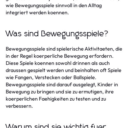
wie Bewegungsspiele sinnvoll in den Alltag
integriert werden koennen.
Was sind Bewegungsspiele?
Bewegungsspiele sind spielerische Aktivitaeten, die
in der Regel koerperliche Bewegung erfordern.
Diese Spiele koennen sowohl drinnen als auch
draussen gespielt werden und beinhalten oft Spiele
wie Fangen, Verstecken oder Ballspiele.
Bewegungsspiele sind darauf ausgelegt, Kinder in
Bewegung zu bringen und sie zu ermutigen, ihre
koerperlichen Faehigkeiten zu testen und zu
verbessern.
Warum sind sie wichtig fuer