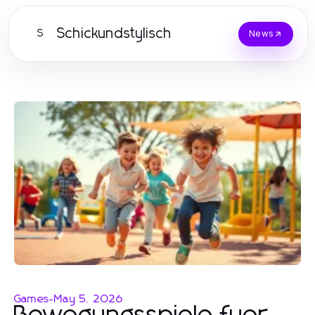
Schickundstylisch
S
News
Games
-
May 5, 2026