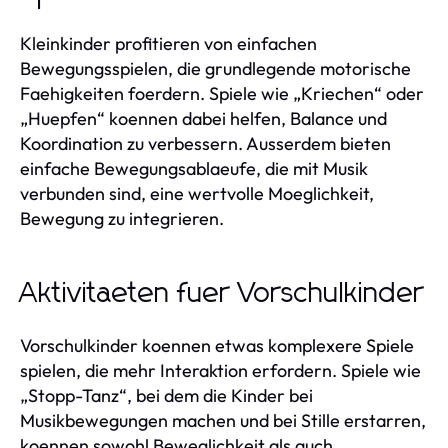
Kleinkinder profitieren von einfachen
Bewegungsspielen, die grundlegende motorische
Faehigkeiten foerdern. Spiele wie „Kriechen“ oder
„Huepfen“ koennen dabei helfen, Balance und
Koordination zu verbessern. Ausserdem bieten
einfache Bewegungsablaeufe, die mit Musik
verbunden sind, eine wertvolle Moeglichkeit,
Bewegung zu integrieren.
Aktivitaeten fuer Vorschulkinder
Vorschulkinder koennen etwas komplexere Spiele
spielen, die mehr Interaktion erfordern. Spiele wie
„Stopp-Tanz“, bei dem die Kinder bei
Musikbewegungen machen und bei Stille erstarren,
koennen sowohl Beweglichkeit als auch