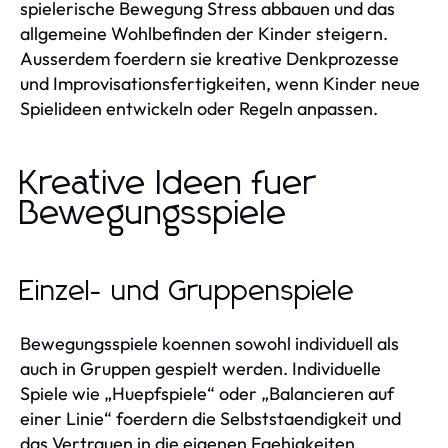
spielerische Bewegung Stress abbauen und das
allgemeine Wohlbefinden der Kinder steigern.
Ausserdem foerdern sie kreative Denkprozesse
und Improvisationsfertigkeiten, wenn Kinder neue
Spielideen entwickeln oder Regeln anpassen.
Kreative Ideen fuer
Bewegungsspiele
Einzel- und Gruppenspiele
Bewegungsspiele koennen sowohl individuell als
auch in Gruppen gespielt werden. Individuelle
Spiele wie „Huepfspiele“ oder „Balancieren auf
einer Linie“ foerdern die Selbststaendigkeit und
das Vertrauen in die eigenen Faehigkeiten.