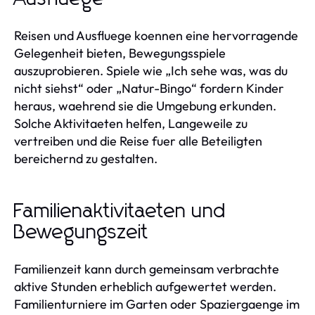
Reisen und Ausfluege koennen eine hervorragende
Gelegenheit bieten, Bewegungsspiele
auszuprobieren. Spiele wie „Ich sehe was, was du
nicht siehst“ oder „Natur-Bingo“ fordern Kinder
heraus, waehrend sie die Umgebung erkunden.
Solche Aktivitaeten helfen, Langeweile zu
vertreiben und die Reise fuer alle Beteiligten
bereichernd zu gestalten.
Familienaktivitaeten und
Bewegungszeit
Familienzeit kann durch gemeinsam verbrachte
aktive Stunden erheblich aufgewertet werden.
Familienturniere im Garten oder Spaziergaenge im