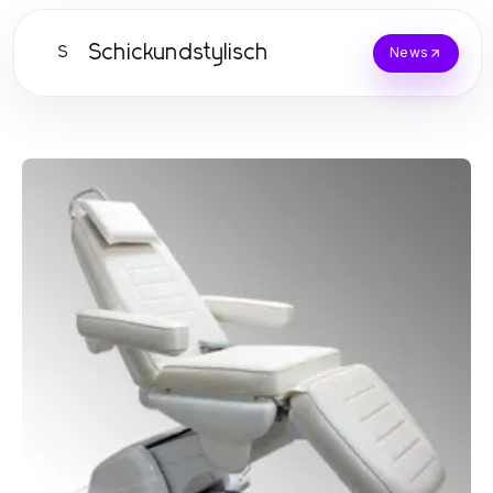
Schickundstylisch
S
News