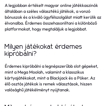
A legjobban értékelt magyar online játékkaszinók
általában a széles választékú játékok, a vonzó
bónuszok és a kiváló ügyfélszolgálat miatt kerülik az
élvonalba. Érdemes összehasonlítani a különböző
platformokat, hogy megtaláljuk a legjobbat.
Milyen játékokat érdemes
kipróbálni?
Érdemes kipróbálni a legnépszerűbb slot gépeket,
mint a Mega Moolah, valamint a klasszikus
kártyajátékokat, mint a Blackjack és a Póker. Az
élő osztós játékok is remek választások, hiszen
valósághű játékélményt nyújtanak.