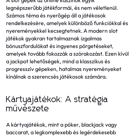
A slot gépek az online kaszinók egyik
legnépszerűbb játékformái, és nem véletlenül.
Számos téma és nyerőgép áll a játékosok
rendelkezésére, amelyek különböző funkciókkal és
nyereményekkel kecsegtetnek. A modern slot
játékok gyakran tartalmaznak izgalmas
bónuszfordulókat és ingyenes pörgetéseket,
amelyek tovább fokozzák a szórakozást. Ezen kívül
a jackpot lehetőségek, mind a klasszikus és
progresszív gépeken, hatalmas nyereményeket
kínálnak a szerencsés játékosok számára.
Kártyajátékok: A stratégia
művészete
A kártyajátékok, mint a póker, blackjack vagy
baccarat, a legkomplexebb és legérdekesebb