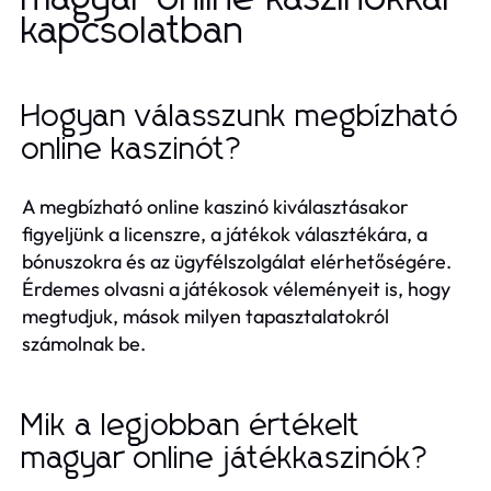
kapcsolatban
Hogyan válasszunk megbízható
online kaszinót?
A megbízható online kaszinó kiválasztásakor
figyeljünk a licenszre, a játékok választékára, a
bónuszokra és az ügyfélszolgálat elérhetőségére.
Érdemes olvasni a játékosok véleményeit is, hogy
megtudjuk, mások milyen tapasztalatokról
számolnak be.
Mik a legjobban értékelt
magyar online játékkaszinók?