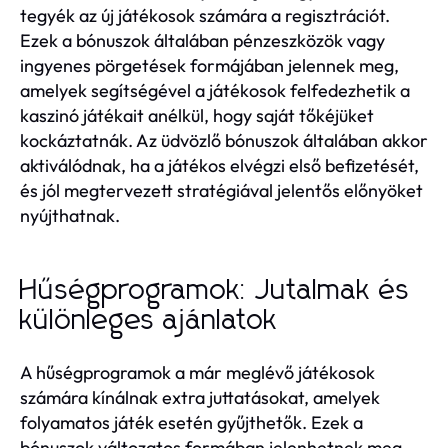
tegyék az új játékosok számára a regisztrációt.
Ezek a bónuszok általában pénzeszközök vagy
ingyenes pörgetések formájában jelennek meg,
amelyek segítségével a játékosok felfedezhetik a
kaszinó játékait anélkül, hogy saját tőkéjüket
kockáztatnák. Az üdvözlő bónuszok általában akkor
aktiválódnak, ha a játékos elvégzi első befizetését,
és jól megtervezett stratégiával jelentős előnyöket
nyújthatnak.
Hűségprogramok: Jutalmak és
különleges ajánlatok
A hűségprogramok a már meglévő játékosok
számára kínálnak extra juttatásokat, amelyek
folyamatos játék esetén gyűjthetők. Ezek a
bónuszok változatos formában jelenhetnek meg,