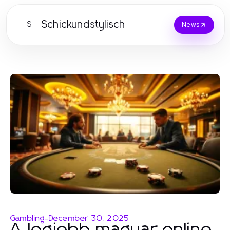
Schickundstylisch
S
News
Gambling
-
December 30, 2025