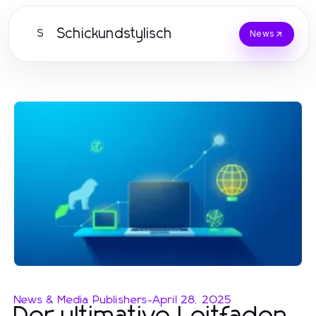
Schickundstylisch
S
News
News & Media Publishers
-
April 28, 2025