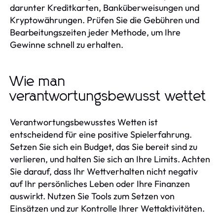
darunter Kreditkarten, Banküberweisungen und
Kryptowährungen. Prüfen Sie die Gebühren und
Bearbeitungszeiten jeder Methode, um Ihre
Gewinne schnell zu erhalten.
Wie man
verantwortungsbewusst wettet
Verantwortungsbewusstes Wetten ist
entscheidend für eine positive Spielerfahrung.
Setzen Sie sich ein Budget, das Sie bereit sind zu
verlieren, und halten Sie sich an Ihre Limits. Achten
Sie darauf, dass Ihr Wettverhalten nicht negativ
auf Ihr persönliches Leben oder Ihre Finanzen
auswirkt. Nutzen Sie Tools zum Setzen von
Einsätzen und zur Kontrolle Ihrer Wettaktivitäten.