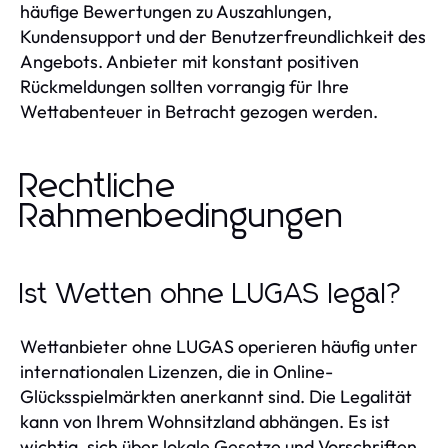
häufige Bewertungen zu Auszahlungen,
Kundensupport und der Benutzerfreundlichkeit des
Angebots. Anbieter mit konstant positiven
Rückmeldungen sollten vorrangig für Ihre
Wettabenteuer in Betracht gezogen werden.
Rechtliche
Rahmenbedingungen
Ist Wetten ohne LUGAS legal?
Wettanbieter ohne LUGAS operieren häufig unter
internationalen Lizenzen, die in Online-
Glücksspielmärkten anerkannt sind. Die Legalität
kann von Ihrem Wohnsitzland abhängen. Es ist
wichtig, sich über lokale Gesetze und Vorschriften