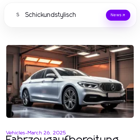
Schickundstylisch
S
News
Vehicles
-
March 26, 2025