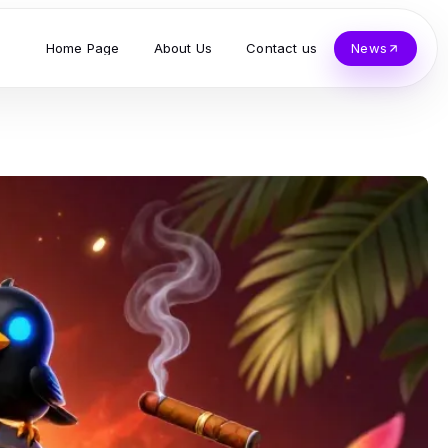
Home Page
About Us
Contact us
News