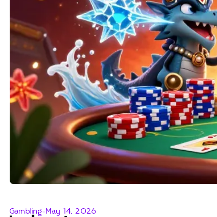
Gambling
-
May 14, 2026