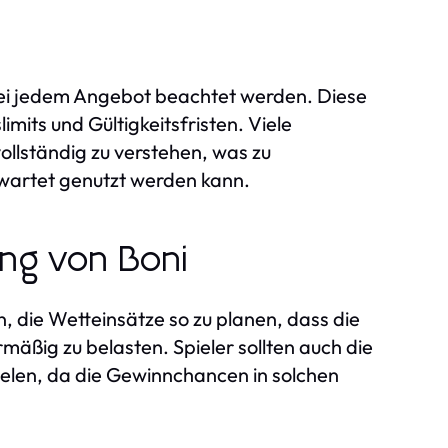
bei jedem Angebot beachtet werden. Diese
ts und Gültigkeitsfristen. Viele
ollständig zu verstehen, was zu
rwartet genutzt werden kann.
ung von Boni
n, die Wetteinsätze so zu planen, dass die
mäßig zu belasten. Spieler sollten auch die
ielen, da die Gewinnchancen in solchen