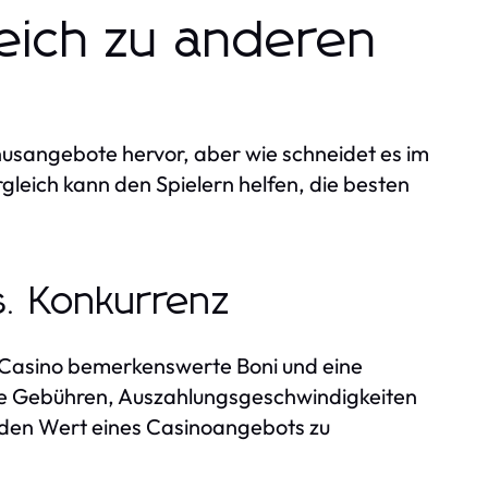
leich zu anderen
nusangebote hervor, aber wie schneidet es im
gleich kann den Spielern helfen, die besten
s. Konkurrenz
r Casino bemerkenswerte Boni und eine
die Gebühren, Auszahlungsgeschwindigkeiten
m den Wert eines Casinoangebots zu