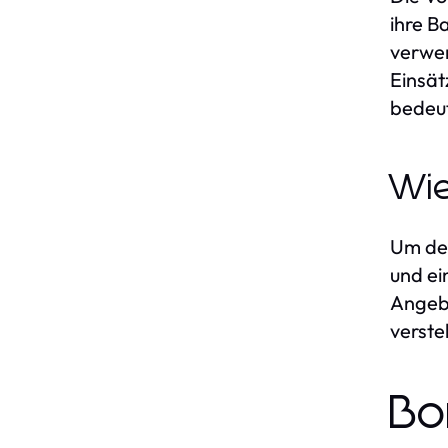
ihre B
verwen
Einsät
bedeut
Wie
Um den
und ei
Angebo
verste
Bo