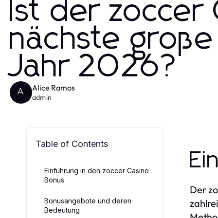
Ist der zoccer
nächste große 
Jahr 2026?
Alice Ramos
A
admin
Table of Contents
Ei
Einführung in den zoccer Casino
Bonus
Der zo
Bonusangebote und deren
zahlre
Bedeutung
Method