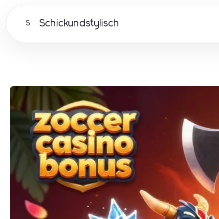
Schickundstylisch
S