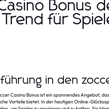
 Casino Bonus d
Trend für Spiel
nführung in den zocc
ccer Casino Bonus ist ein spannendes Angebot, das
iche Vorteile bietet. In der heutigen Online-Glückssp
en, um Spieler zu gewinnen und zu halten. Sie könne