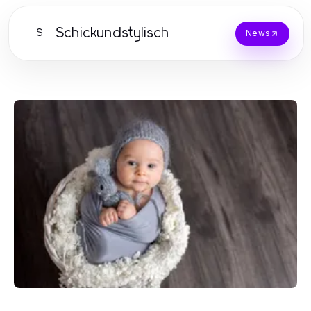
Schickundstylisch
S
News