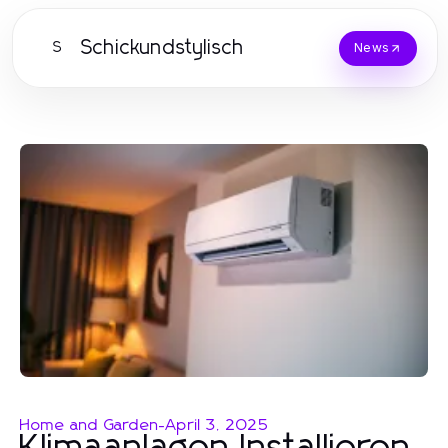
Schickundstylisch
S
News
Home and Garden
-
April 3, 2025