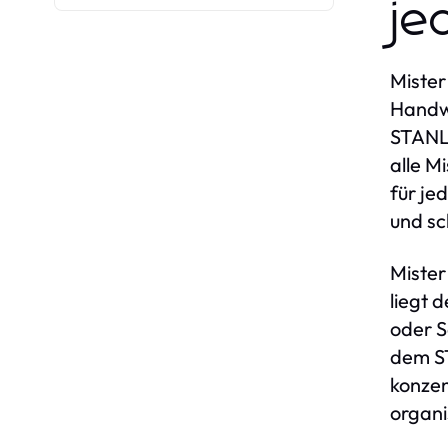
je
Mister
Handwe
STANLE
alle M
für je
und sc
Mister
liegt 
oder S
dem ST
konzen
organi