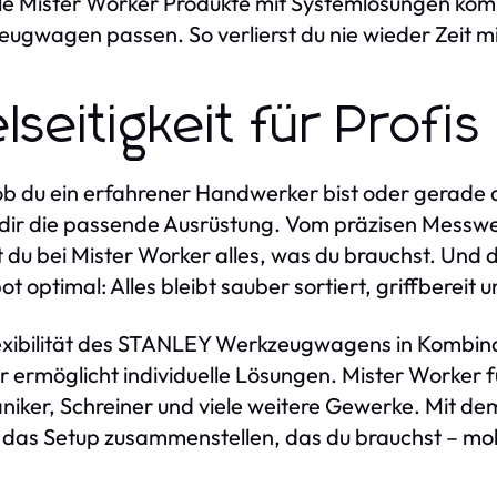
lle Mister Worker Produkte mit Systemlösungen kom
ugwagen passen. So verlierst du nie wieder Zeit mi
elseitigkeit für Prof
ob du ein erfahrener Handwerker bist oder gerade d
 dir die passende Ausrüstung. Vom präzisen Messwe
t du bei Mister Worker alles, was du brauchst. U
t optimal: Alles bleibt sauber sortiert, griffbereit 
exibilität des STANLEY Werkzeugwagens in Kombinati
 ermöglicht individuelle Lösungen. Mister Worker fü
iker, Schreiner und viele weitere Gewerke. Mit 
das Setup zusammenstellen, das du brauchst – mobi