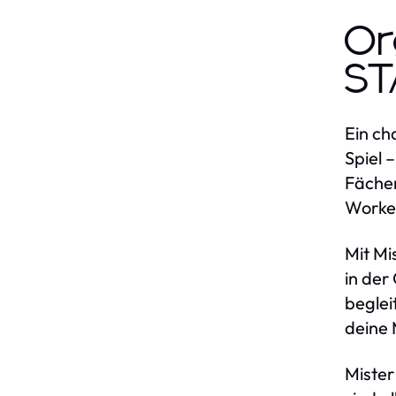
Or
ST
Ein ch
Spiel 
Fächer
Worker
Mit Mi
in der
beglei
deine 
Mister