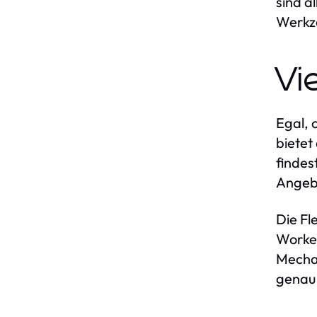
sind a
Werkze
Vi
Egal, 
bietet
findes
Angebo
Die Fl
Worker
Mechan
genau 