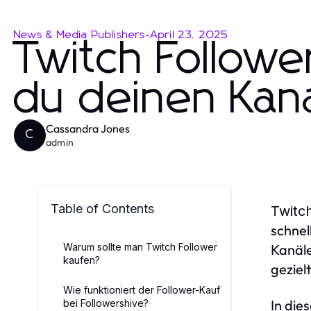
News & Media Publishers
-
April 23, 2025
Twitch Followe
du deinen Kana
Cassandra Jones
C
admin
Table of Contents
Twitc
schnel
Warum sollte man Twitch Follower
Kanäle
kaufen?
geziel
Wie funktioniert der Follower-Kauf
In die
bei Followershive?