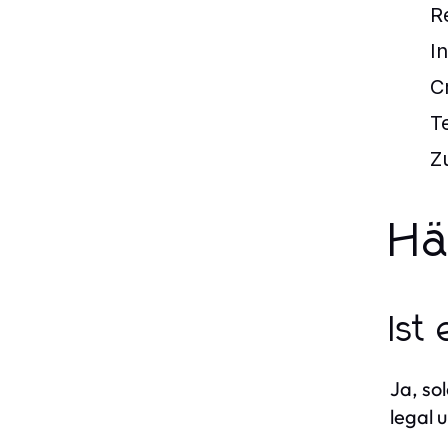
R
I
C
T
Z
Hä
Ist
Ja, so
legal 