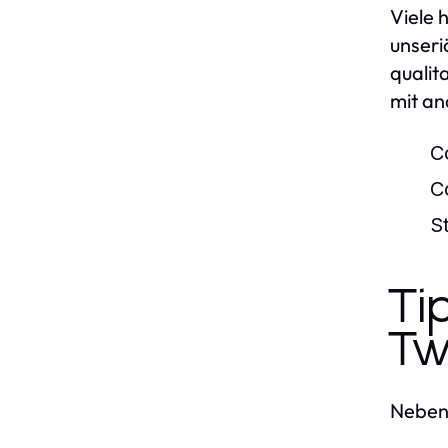
Viele 
unseri
qualit
mit an
C
C
S
Ti
Tw
Neben 