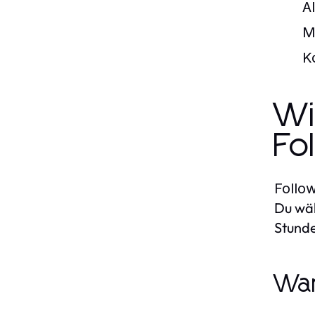
A
M
K
Wi
Fo
Follo
Du wäh
Stunde
War