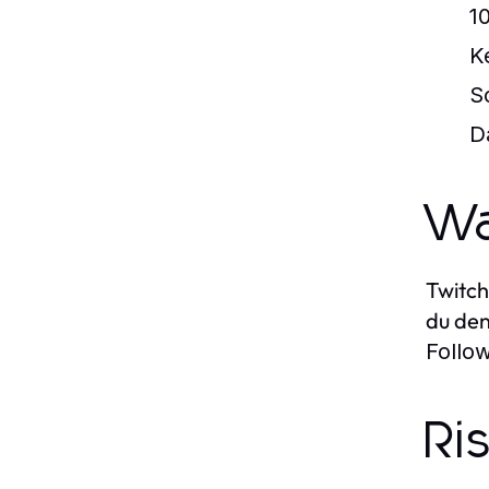
1
K
S
D
Wa
Twitch
du den
Follo
Ri