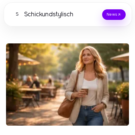
Schickundstylisch
S
News