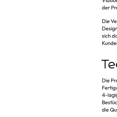
Viasio
der Pr
Die Ve
Design
sich d
Kunde
Te
Die Pr
Fertig
4-lagi
Bestüc
die Qu