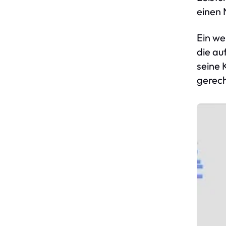
einen 
Ein we
die au
seine 
gerec