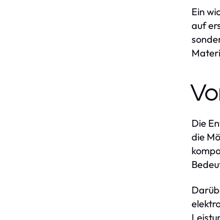
Ein wi
auf er
sonder
Materi
Vo
Die En
die Mö
kompak
Bedeut
Darübe
elektr
Leistu