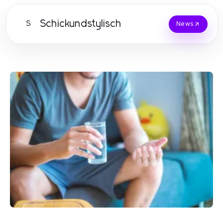
Schickundstylisch
S
News