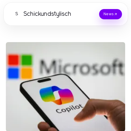
Schickundstylisch
S
News